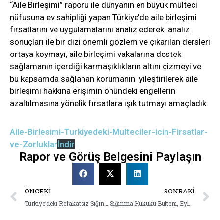
“Aile Birleşimi” raporu ile dünyanın en büyük mülteci
nüfusuna ev sahipliği yapan Türkiye’de aile birleşimi
fırsatlarını ve uygulamalarını analiz ederek; analiz
sonuçları ile bir dizi önemli gözlem ve çıkarılan dersleri
ortaya koymayı, aile birleşimi vakalarına destek
sağlamanın içerdiği karmaşıklıkların altını çizmeyi ve
bu kapsamda sağlanan korumanın iyileştirilerek aile
birleşimi hakkına erişimin önündeki engellerin
azaltılmasına yönelik fırsatlara ışık tutmayı amaçladık.
Aile-Birlesimi-Turkiyedeki-Multeciler-icin-Firsatlar-
ve-Zorluklar
İndir
Rapor ve Görüş Belgesini Paylaşın
ÖNCEKI
SONRAKI
Türkiye’deki Refakatsiz Sığınmacı Çocukların Hukuksal Korumaya Erişimi: Tespitler ve Değerlendirmeler
Sığınma Hukuku Bülteni, Eylül 2022