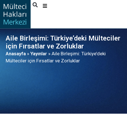
HAKKIMIZDA
FAALIYETLER
Aile Birleşimi: Türkiye’deki Mülteciler
YAYINLAR
için Fırsatlar ve Zorluklar
Anasayfa
»
Yayınlar
»
Aile Birleşimi: Türkiye’deki
HABERLER
Mülteciler için Fırsatlar ve Zorluklar
FAYDALANICI
HIKAYELERI
İLETIŞIM
TÜRKÇE