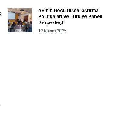
Çerçevesinde Sınır Dışı
Prosedürleri, İdari Gözetim
AB’nin Göçü Dışsallaştırma
ve Alternatif Yükümlülükler
k
Politikaları ve Türkiye Paneli
Gerçekleşti
12 Kasım 2025