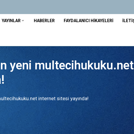
YAYINLAR
HABERLER
FAYDALANICI HIKAYELERI
İLETI
in yeni multecihukuku.net
!
ultecihukuku.net internet sitesi yayında!