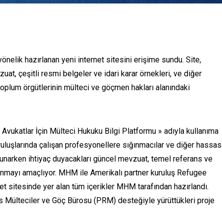
nelik hazırlanan yeni internet sitesini erişime sundu. Site,
at, çeşitli resmi belgeler ve idari karar örnekleri, ve diğer
l toplum örgütlerinin mülteci ve göçmen hakları alanındaki
« Avukatlar İçin Mülteci Hukuku Bilgi Platformu » adıyla kullanıma
kuruluşlarında çalışan profesyonellere sığınmacılar ve diğer hassas
narken ihtiyaç duyacakları güncel mevzuat, temel referans ve
sunmayı amaçlıyor. MHM ile Amerikalı partner kuruluş Refugee
net sitesinde yer alan tüm içerikler MHM tarafından hazırlandı.
s Mülteciler ve Göç Bürosu (PRM) desteğiyle yürüttükleri proje