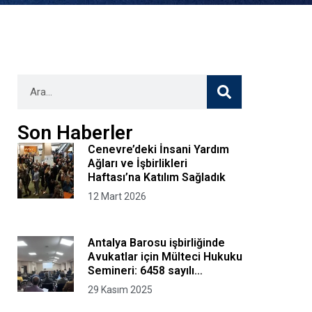
Son Haberler
Cenevre’deki İnsani Yardım
Ağları ve İşbirlikleri
Haftası’na Katılım Sağladık
12 Mart 2026
Antalya Barosu işbirliğinde
Avukatlar için Mülteci Hukuku
Semineri: 6458 sayılı
Yabancılar ve Uluslararası
29 Kasım 2025
Koruma Kanunu