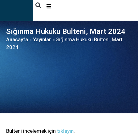
HAKKIMIZDA
Sığınma Hukuku Bülteni, Mart 2024
FAALIYETLER
Anasayfa
»
Yayınlar
»
Sığınma Hukuku Bülteni, Mart
2024
YAYINLAR
HABERLER
FAYDALANICI
HIKAYELERI
İLETIŞIM
TÜRKÇE
Bülteni incelemek için
tıklayın
.