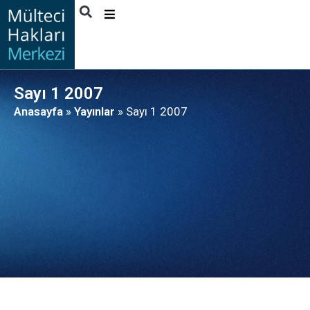
HAKKIMIZDA
FAALIYETLER
Sayı 1 2007
YAYINLAR
Anasayfa
»
Yayınlar
»
Sayı 1 2007
HABERLER
FAYDALANICI
HIKAYELERI
İLETIŞIM
TÜRKÇE