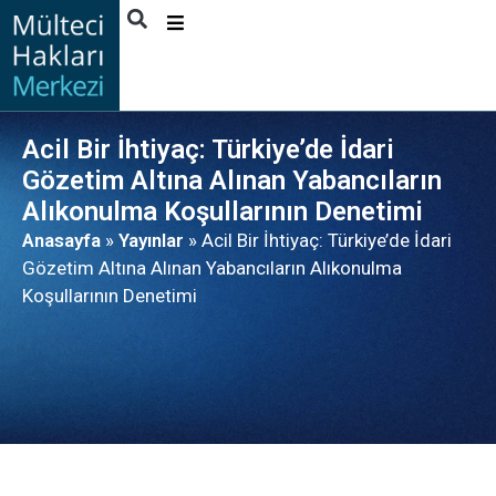
HAKKIMIZDA
FAALIYETLER
Acil Bir İhtiyaç: Türkiye’de İdari
YAYINLAR
Gözetim Altına Alınan Yabancıların
Alıkonulma Koşullarının Denetimi
HABERLER
Anasayfa
»
Yayınlar
»
Acil Bir İhtiyaç: Türkiye’de İdari
FAYDALANICI
Gözetim Altına Alınan Yabancıların Alıkonulma
HIKAYELERI
Koşullarının Denetimi
İLETIŞIM
TÜRKÇE