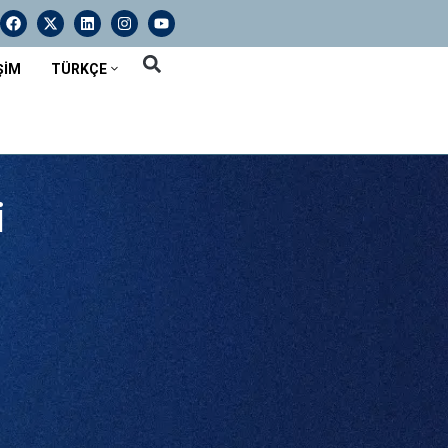
ŞIM
TÜRKÇE
i