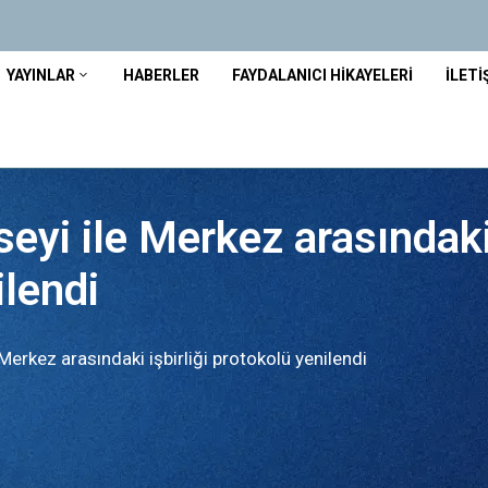
YAYINLAR
HABERLER
FAYDALANICI HIKAYELERI
İLETI
eyi ile Merkez arasındak
ilendi
Merkez arasındaki işbirliği protokolü yenilendi