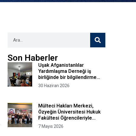
Son Haberler
Uşak Afganistanlılar
Yardımlaşma Derneği iş
birliğinde bir bilgilendirme
oturumu düzenledik
30 Haziran 2026
Mülteci Hakları Merkezi,
Özyeğin Üniversitesi Hukuk
Fakültesi Öğrencileriyle
k
“Mülteci Hukuku Kurgusal
7 Mayıs 2026
Avukatlık Bürosu” Programını