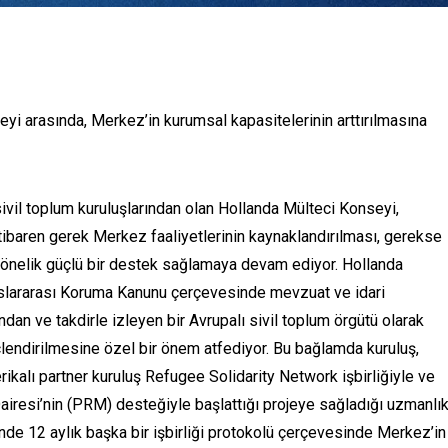
yi arasında, Merkez’in kurumsal kapasitelerinin arttırılmasına
ivil toplum kuruluşlarından olan Hollanda Mülteci Konseyi,
tibaren gerek Merkez faaliyetlerinin kaynaklandırılması, gerekse
 yönelik güçlü bir destek sağlamaya devam ediyor. Hollanda
luslararası Koruma Kanunu çerçevesinde mevzuat ve idari
ndan ve takdirle izleyen bir Avrupalı sivil toplum örgütü olarak
güçlendirilmesine özel bir önem atfediyor. Bu bağlamda kuruluş,
kalı partner kuruluş Refugee Solidarity Network işbirliğiyle ve
airesi’nin (PRM) desteğiyle başlattığı projeye sağladığı uzmanlı
nde 12 aylık başka bir işbirliği protokolü çerçevesinde Merkez’in