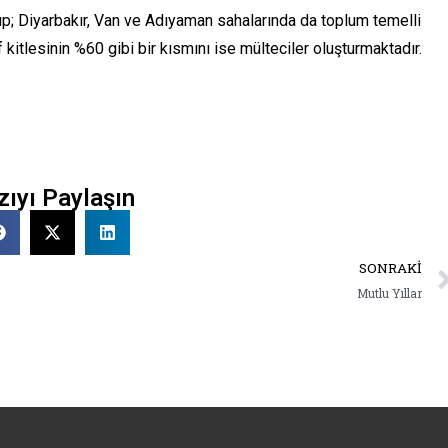
up; Diyarbakır, Van ve Adıyaman sahalarında da toplum temelli
itlesinin %60 gibi bir kısmını ise mülteciler oluşturmaktadır.
zıyı Paylaşın
SONRAKI
Mutlu Yıllar