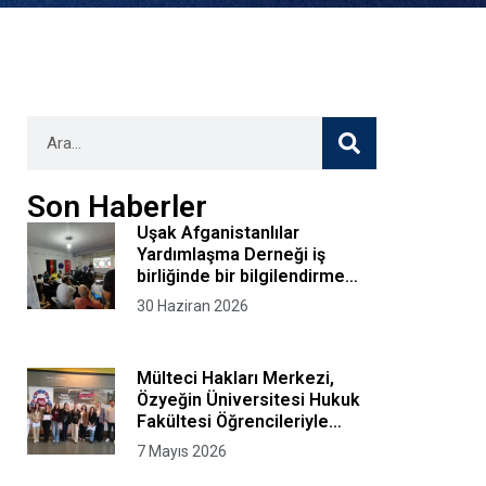
Son Haberler
Uşak Afganistanlılar
Yardımlaşma Derneği iş
birliğinde bir bilgilendirme
oturumu düzenledik
30 Haziran 2026
Mülteci Hakları Merkezi,
Özyeğin Üniversitesi Hukuk
Fakültesi Öğrencileriyle
“Mülteci Hukuku Kurgusal
7 Mayıs 2026
Avukatlık Bürosu” Programını