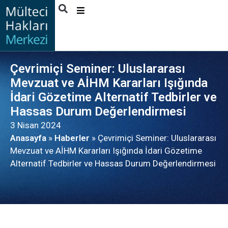
HAKKIMIZDA
FAALIYETLER
Çevrimiçi Seminer: Uluslararası
YAYINLAR
Mevzuat ve AİHM Kararları Işığında
İdari Gözetime Alternatif Tedbirler ve
HABERLER
Hassas Durum Değerlendirmesi
FAYDALANICI
3 Nisan 2024
HIKAYELERI
Anasayfa
»
Haberler
»
Çevrimiçi Seminer: Uluslararası
İLETIŞIM
Mevzuat ve AİHM Kararları Işığında İdari Gözetime
Alternatif Tedbirler ve Hassas Durum Değerlendirmesi
TÜRKÇE