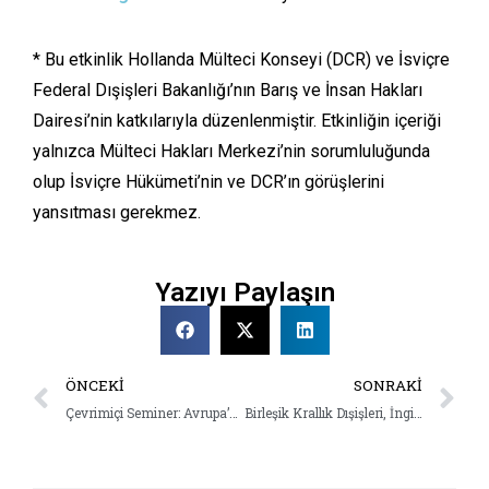
* Bu etkinlik Hollanda Mülteci Konseyi (DCR) ve İsviçre
Federal Dışişleri Bakanlığı’nın Barış ve İnsan Hakları
Dairesi’nin katkılarıyla düzenlenmiştir. Etkinliğin içeriği
yalnızca Mülteci Hakları Merkezi’nin sorumluluğunda
olup İsviçre Hükümeti’nin ve DCR’ın görüşlerini
yansıtması gerekmez.
Yazıyı Paylaşın
ÖNCEKI
SONRAKI
Çevrimiçi Seminer: Avrupa’da Vatansızlığa İlişkin Durum Değerlendirmesi
Birleşik Krallık Dışişleri, İngiliz Milletler Topluluğu ve Kalkınma Ofisi Destekli Projemiz Başladı