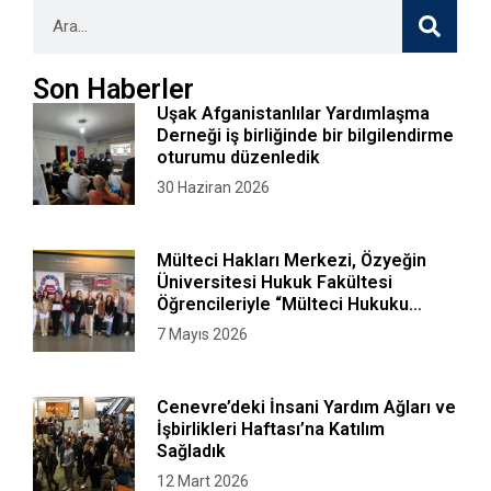
Son Haberler
Uşak Afganistanlılar Yardımlaşma
Derneği iş birliğinde bir bilgilendirme
oturumu düzenledik
30 Haziran 2026
Mülteci Hakları Merkezi, Özyeğin
Üniversitesi Hukuk Fakültesi
Öğrencileriyle “Mülteci Hukuku
Kurgusal Avukatlık Bürosu”
7 Mayıs 2026
Programını Gerçekleştirdi
Cenevre’deki İnsani Yardım Ağları ve
İşbirlikleri Haftası’na Katılım
Sağladık
12 Mart 2026