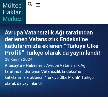
HAKKIMIZDA
FAALIYETLER
Avrupa Vatansızlık Ağı tarafından
YAYINLAR
derlenen Vatansızlık Endeksi’ne
katkılarımızla eklenen “Türkiye Ülke
HABERLER
Profili” Türkçe olarak da yayımlandı!
FAYDALANICI
28 Kasım 2024
HIKAYELERI
Anasayfa
»
Haberler
»
Avrupa Vatansızlık Ağı
İLETIŞIM
tarafından derlenen Vatansızlık Endeksi’ne
katkılarımızla eklenen “Türkiye Ülke Profili” Türkçe
TÜRKÇE
olarak da yayımlandı!