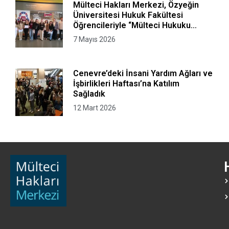
Mülteci Hakları Merkezi, Özyeğin
Üniversitesi Hukuk Fakültesi
Öğrencileriyle “Mülteci Hukuku
Kurgusal Avukatlık Bürosu”
7 Mayıs 2026
Programını Gerçekleştirdi
Cenevre’deki İnsani Yardım Ağları ve
İşbirlikleri Haftası’na Katılım
Sağladık
12 Mart 2026