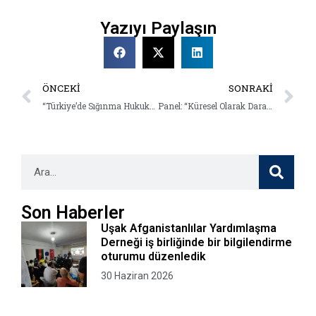
Yazıyı Paylaşın
ÖNCEKI
SONRAKI
“Türkiye’de Sığınma Hukuku ve Vaka Çalışması”
Panel: “Küresel Olarak Daralan Koruma Alanı Bağlamında Sığınmaya Erişim: Zorluklar ve İyi Uygulamalar”
Son Haberler
Uşak Afganistanlılar Yardımlaşma
Derneği iş birliğinde bir bilgilendirme
oturumu düzenledik
30 Haziran 2026