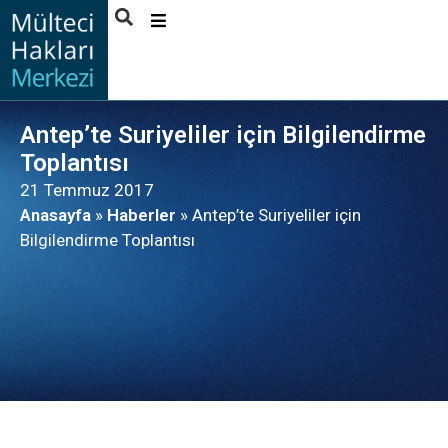
HAKKIMIZDA
FAALIYETLER
Antep’te Suriyeliler için Bilgilendirme
YAYINLAR
Toplantısı
21 Temmuz 2017
HABERLER
Anasayfa
»
Haberler
»
Antep’te Suriyeliler için
FAYDALANICI
Bilgilendirme Toplantısı
HIKAYELERI
İLETIŞIM
TÜRKÇE