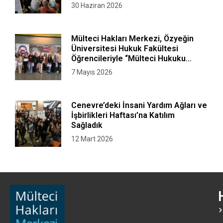
30 Haziran 2026
Mülteci Hakları Merkezi, Özyeğin
Üniversitesi Hukuk Fakültesi
Öğrencileriyle “Mülteci Hukuku
Kurgusal Avukatlık Bürosu”
7 Mayıs 2026
Programını Gerçekleştirdi
Cenevre’deki İnsani Yardım Ağları ve
İşbirlikleri Haftası’na Katılım
Sağladık
12 Mart 2026