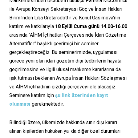
Mahkemesi’nden tecrübeli hukukçu Pamela McCormick
ile Avrupa Konseyi Sekretaryası Göç ve İnsan Hakları
Birimi’nden Lilja Gretarsdottir ve Konul Gasimova’nın
katılım ve katkılarıyla
18 Eylül Cuma günü 14.00-16.00
arasında “AİHM İçtihatları Çerçevesinde İdari Gözetime
Alternatifler” başlıklı çevrimiçi bir seminer
gerçekleştireceğiz. Bu seminerimizde, uygulaması
görece yeni olan idari gözetim dışı tedbirlerin hayata
geçirilmesine ve ilgili ulusal mahkeme kararlarına da
ışık tutması beklenen Avrupa İnsan Hakları Sözleşmesi
ve AİHM içtihadının çizdiği çerçeveyi ele alacağız.
Seminere katılım için
şu link üzerinden kayıt
olunması
gerekmektedir.
Bilindiği üzere, ülkemizde hakkında sınır dışı kararı
alınan kişilerden hukuken ya da diğer özel durumları