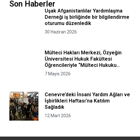
Son Haberler
Uşak Afganistanlılar Yardımlaşma
Derneği iş birliğinde bir bilgilendirme
oturumu düzenledik
30 Haziran 2026
Mülteci Hakları Merkezi, Özyeğin
Üniversitesi Hukuk Fakültesi
Öğrencileriyle “Mülteci Hukuku
Kurgusal Avukatlık Bürosu”
7 Mayıs 2026
Programını Gerçekleştirdi
Cenevre’deki İnsani Yardım Ağları ve
İşbirlikleri Haftası’na Katılım
Sağladık
12 Mart 2026