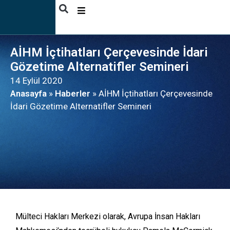
HAKKIMIZDA
AİHM İçtihatları Çerçevesinde İdari
FAALIYETLER
Gözetime Alternatifler Semineri
YAYINLAR
14 Eylül 2020
Anasayfa
»
Haberler
»
AİHM İçtihatları Çerçevesinde
HABERLER
İdari Gözetime Alternatifler Semineri
FAYDALANICI
HIKAYELERI
İLETIŞIM
TÜRKÇE
Mülteci Hakları Merkezi olarak, Avrupa İnsan Hakları