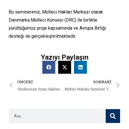
Bu seminerimiz, Mülteci Hakları Merkezi olarak
Danimarka Mülteci Konseyi (DRC) ile birlikte
yürüttüğümüz proje kapsamında ve Avrupa Birliği
desteği ile gerçekleştirilmektedir.
Yazıyı Paylaşın
ÖNCEKI
SONRAKI
Uluslararası İnsan Hakları Hukuku ve AİHM İçtihadında Geri Göndermeme (Non-Refoulement) İlkesi Semineri
Mülteci Hukuku Semineri: Türkiye’de Yabancıların İdari Gözetimi ve Alternatif Tedbirler